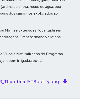
a de maneira equilibrada, garantindo que
jardins de chuva, reuso de água, eco
alguns dos caminhos explorados ao
uai Mirim e Extensões, localizada em
rendizagens: Transformando a Minha
ios Vivos e Naturalizados do Programa
jam bem irrigadas por aí.
_ThumbnailYTSpotify.png