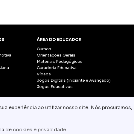
OS
ÁREA DO EDUCADOR
Cursos
Motiva
Orientações Gerais
Materiais Pedagógicos
Alana
Curadoria Educativa
Vídeos
Jogos Digitais (Iniciante e Avançado)
Jogos Educativos
a experiência ao utilizar nosso site. Nós procuramos, 
© Copyright 2026 - Grupo CCR
-
Todos os direito
Fale conosco:
equipe.pedagogica@motiva.
ica de
cookies
e
privacidade
.
Termos e Condições de Uso
Política de Privacidade
P