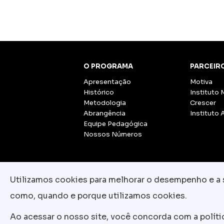
O PROGRAMA
PARCEIR
Apresentação
Motiva
Histórico
Instituto 
Metodologia
Crescer
Abrangência
Instituto 
Equipe Pedagógica
Nossos Números
Utilizamos cookies para melhorar o desempenho e a su
como, quando e porque utilizamos cookies.
Ao acessar o nosso site, você concorda com a polít