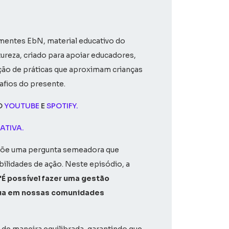
entes EbN, material educativo do
reza, criado para apoiar educadores,
ão de práticas que aproximam crianças
safios do presente.
O
YOUTUBE
E
SPOTIFY
.
ATIVA
.
õe uma pergunta semeadora que
bilidades de ação. Neste episódio, a
"É possível fazer uma gestão
gua em nossas comunidades