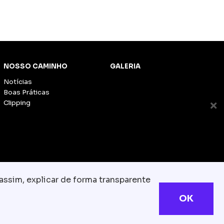
NOSSO CAMINHO
GALERIA
Notícias
Boas Práticas
Clipping
assim, explicar de forma transparente
OK
s reservados
com.br
olítica de Cookies
TESLA