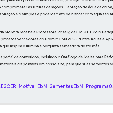
ergulha nas possibilidades de usar, proteger e distribuir a águ
 comprometer as futuras gerações. Captação de água da chuva, 
nspiração e o simples e poderoso ato de brincar com água são 
a Moreira recebe a Professora Rosely, da E.M.R.E.I. Polo Parag
 projetos vencedores do Prêmio EbN 2025, "Entre Águas e Ap
 que inspira e ilumina a pergunta semeadora deste mês.
special de conteúdos, incluindo o Catálogo de Ideias para Pát
materiais disponíveis em nosso site, para que suas sementes se
ESCER_Motiva_EbN_SementesEbN_Programa03