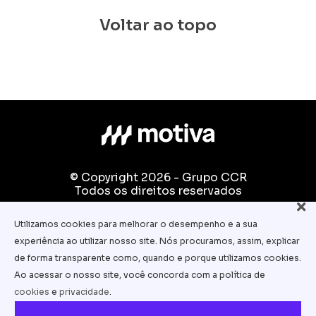
Voltar ao topo
© Copyright 2026 - Grupo CCR
Todos os direitos reservados
Fale conosco:
Utilizamos cookies para melhorar o desempenho e a sua
equipe.pedagogica@motiva.com.br
experiência ao utilizar nosso site. Nós procuramos, assim, explicar
Termos e Condições de Uso
de forma transparente como, quando e porque utilizamos cookies.
Ao acessar o nosso site, você concorda com a política de
Política de Privacidade
cookies
e
privacidade
.
Política de Cookies