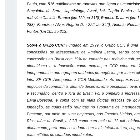
Paulo, com 516 quilômetros de rodovias que ligam os municípios 
Araçoiaba da Serra, Itapetininga, Avaré, Itaí, Capão Bonito e 
rodovias Castello Branco (km 129 ao 315), Raposo Tavares (km 1
288), Francisco Alves Negrão (km 222 ao 342), Antonio Romano
Pontes (km 105 ao 213).
Sobre o Grupo CCR:
Fundado em 1999, o Grupo CCR é uma d
concessões de infraestrutura da América Latina, sendo con
concessões no Brasil com 19% do controle das rodovias sob gest
pioneirismo e a inovação como marcas, a CCR criou em 2
independentes que agrupam unidades de negócios por temas af
Infra SP, CCR Aeroportos e CCR Mobilidade. As empresas são 
negócios da companhia, além de desenvolver e pesquisar novas 
e secundário, dentro e fora do Brasil. Foi o primeiro a ingres
BM&FBovespa) e conta com as mais rígidas práticas de gov
fundação, as quais estão reunidas no Programa de Integrida
Presente, por meio de suas empresas, nos Estados Unidos, e
Rica, além do Brasil, a CCR conta com mais de 13 mil colabora
diariamente, para uma sociedade com mais infraestrutura, segur
para milhões de cidadãos mundo afora.