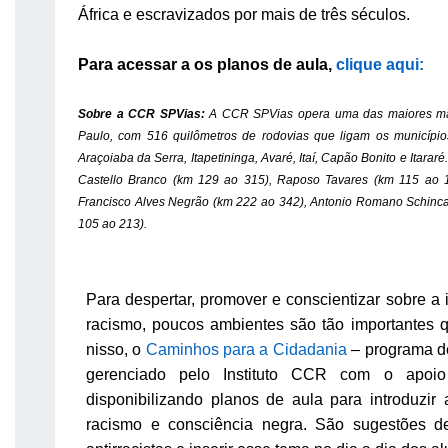
África e escravizados por mais de três séculos.
Para acessar a os planos de aula,
clique aqui:
Sobre a CCR SPVias:
A CCR SPVias opera uma das maiores mal
Paulo, com 516 quilômetros de rodovias que ligam os municípios
Araçoiaba da Serra, Itapetininga, Avaré, Itaí, Capão Bonito e Itarar
Castello Branco (km 129 ao 315), Raposo Tavares (km 115 ao 
Francisco Alves Negrão (km 222 ao 342), Antonio Romano Schincar
105 ao 213).
Para despertar, promover e conscientizar sobre a
racismo, poucos ambientes são tão importantes 
nisso, o
Caminhos para a Cidadania
– programa d
gerenciado pelo Instituto CCR com o apo
disponibilizando planos de aula para introduzir
racismo e consciência negra. São sugestões d