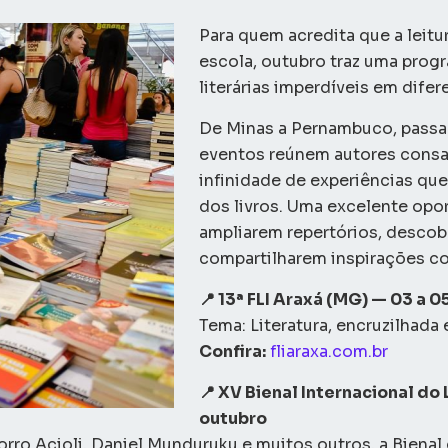
Para quem acredita que a leitur
escola, outubro traz uma prog
literárias imperdíveis em difer
De Minas a Pernambuco, passan
eventos reúnem autores consa
infinidade de experiências qu
dos livros. Uma excelente opo
ampliarem repertórios, descob
compartilharem inspirações c
📍 13ª FLI Araxá (MG) — 03 a 0
Tema: Literatura, encruzilhada
Confira:
fliaraxa.com.br
📍 XV Bienal Internacional do
outubro
o Acioli, Daniel Munduruku e muitos outros, a Bienal