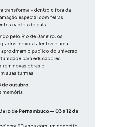
a transforma - dentro e fora da
ramação especial com feiras
entes cantos do país.
do pelo Rio de Janeiro, os
grados, novos talentos e uma
e aproximam o público do universo
rtunidade para educadores
rirem novas obras e
om suas turmas.
5 de outubro
 e memória
 Livro de Pernambuco — 03 a 12 de
 celebra 30 anos com um conceito