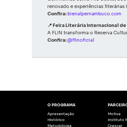
renovado e experiências literárias 
Confira:
bienalpernambuco.com
📍 Feira Literária Internacional d
A FLIN transforma o Reserva Cultu
Confira:
@flinoficial
O PROGRAMA
PARCEIR
Apresentação
Motiva
Histórico
Instituto 
Metodologia
Crescer