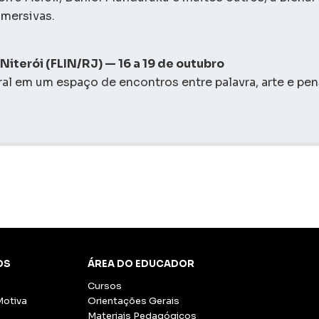
imersivas.
e Niterói (FLIN/RJ) — 16 a 19 de outubro
ral em um espaço de encontros entre palavra, arte e pe
OS
ÁREA DO EDUCADOR
Cursos
Motiva
Orientações Gerais
Materiais Pedagógicos