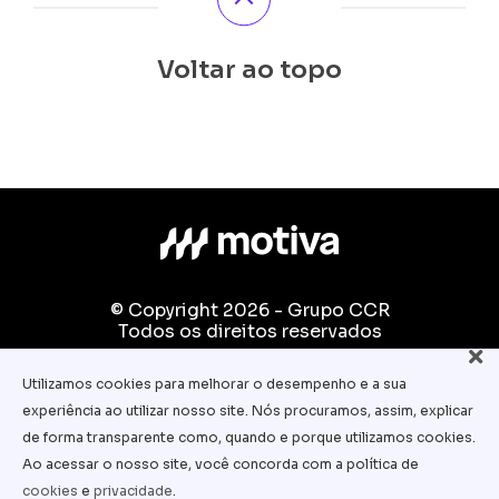
Voltar ao topo
© Copyright 2026 - Grupo CCR
Todos os direitos reservados
Fale conosco:
Utilizamos cookies para melhorar o desempenho e a sua
equipe.pedagogica@motiva.com.br
experiência ao utilizar nosso site. Nós procuramos, assim, explicar
Termos e Condições de Uso
de forma transparente como, quando e porque utilizamos cookies.
Ao acessar o nosso site, você concorda com a política de
Política de Privacidade
cookies
e
privacidade
.