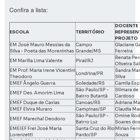
Confira a lista:
DOCENTE
ESCOLA
TERRITÓRIO
REPRESEN
PROJETO
EM José Mauro Messias da
Campo
Glaciane Ga
Silva - Poeta das Moreninhas
Grande/MS
Ferreira
Renata Per
EM Marília Lima Valente
Piraí/RJ
Oliveira Sa
EM Prof. Maria Irene Vicentini
Sandra Mar
Londrina/PR
Theodoro
Silva
EMEF Ângelo Guerra
Soledade/RS
Camila Esp
São Paulo/SP -
Silmara de
EMEF Des. Amorim Lima
Bairro Butantã
Cardoso
EMEF Duque de Caxias
Canoas/RS
Adriana Ma
EMEF Elvira Muraro
Campinas/SP
Claudia Ma
São Paulo/SP -
Omine Rod
EMEF Marechal Deodoro
Bairro Luz
Soares dos
EMEIEF Frei José Maria
Santa Cruz do Rio
Mirian Ferr
Lorenzetti
Pardo/SP
Souza