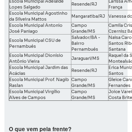
Escola Municipal Adelaide
Larissa Am
Resende/RJ
Lopes Salgado
França
Escola Municipal Agostinho
Mangaratiba/RJ
Vanessa dos
da Silveira Mattos
Escola Municipal Antonio
Campo
Camila Cris
José Paniago
Grande/MS
Czernisz B
Salvador/BA -
Naisa Caro
Escola Municipal CSU de
Bairro
Santos Rib
Pernambués
Pernambués
Santana
Escola Municipal Dionísio
Raquel da S
Jaraguari/MS
Antônio Vieira
Montealvã
Escola Municipal Jardim das
Erica Muni
Resende/RJ
Acácias
Santos
Escola Municipal Prof. Nagib
Campo
Gleice Car
Raslan
Grande/MS
Fernandes
Escola Municipal Virgílio
Campo
Joice Varei
Alves de Campos
Grande/MS
Costa Brit
O que vem pela frente?