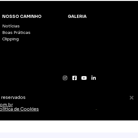
NOSSO CAMINHO
GALERIA
Notícias
Boas Práticas
Clipping
s reservados
com.br
olítica de Cookies
TESLA