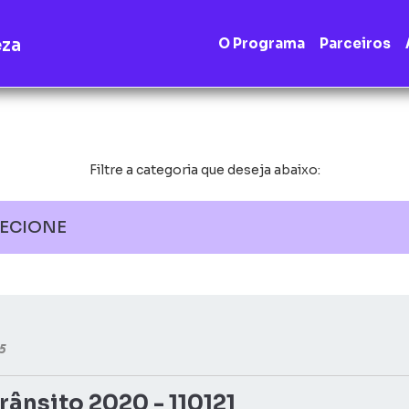
eza
O Programa
Parceiros
Filtre a categoria que deseja abaixo:
LECIONE
15
ânsito 2020 - 110121