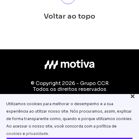
Voltar ao topo
© Copyright 2026 - Grupo CCR
Todos os direitos reservados
Fale conosco:
Utilizamos cookies para melhorar o desempenho e a sua
equipe.pedagogica@motiva.com.br
experiência ao utilizar nosso site. Nós procuramos, assim, explicar
Termos e Condições de Uso
de forma transparente como, quando e porque utilizamos cookies.
Ao acessar o nosso site, você concorda com a política de
Política de Privacidade
cookies
e
privacidade
.
Política de Cookies