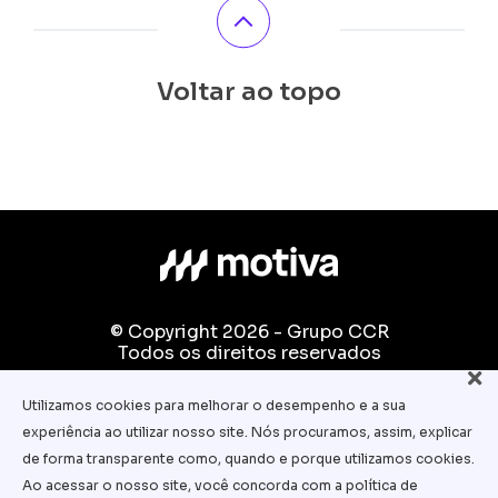
Voltar ao topo
© Copyright 2026 - Grupo CCR
Todos os direitos reservados
Fale conosco:
Utilizamos cookies para melhorar o desempenho e a sua
equipe.pedagogica@motiva.com.br
experiência ao utilizar nosso site. Nós procuramos, assim, explicar
Termos e Condições de Uso
de forma transparente como, quando e porque utilizamos cookies.
Ao acessar o nosso site, você concorda com a política de
Política de Privacidade