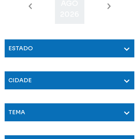
AGO
SET
O
2026
2026
2
ESTADO
CIDADE
TEMA