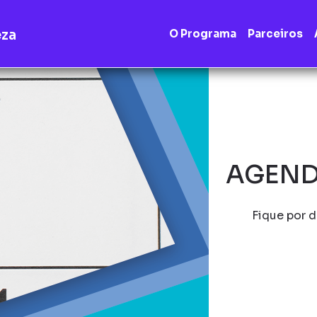
eza
O Programa
Parceiros
AGEND
Fique por d