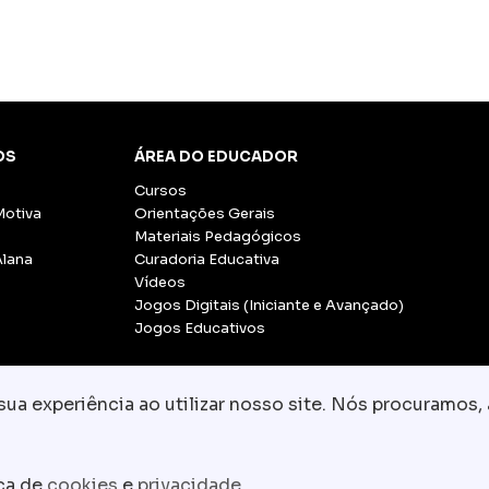
OS
ÁREA DO EDUCADOR
Cursos
Motiva
Orientações Gerais
Materiais Pedagógicos
Alana
Curadoria Educativa
Vídeos
Jogos Digitais (Iniciante e Avançado)
Jogos Educativos
a experiência ao utilizar nosso site. Nós procuramos, 
© Copyright 2026 - Grupo CCR
-
Todos os direito
Fale conosco:
equipe.pedagogica@motiva.
ica de
cookies
e
privacidade
.
Termos e Condições de Uso
Política de Privacidade
P