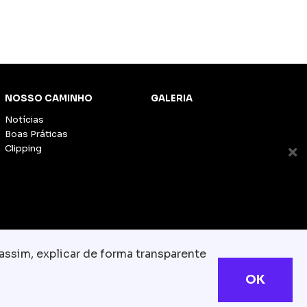
NOSSO CAMINHO
GALERIA
Notícias
Boas Práticas
Clipping
assim, explicar de forma transparente
OK
s reservados
com.br
olítica de Cookies
TESLA