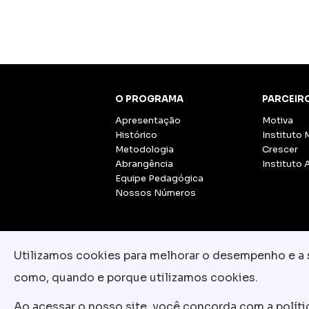
O PROGRAMA
PARCEIR
Apresentação
Motiva
Histórico
Instituto 
Metodologia
Crescer
Abrangência
Instituto 
Equipe Pedagógica
Nossos Números
Utilizamos cookies para melhorar o desempenho e a su
como, quando e porque utilizamos cookies.
Ao acessar o nosso site, você concorda com a polít