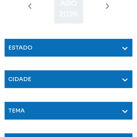
AGO
SET
O
2026
2026
2
ESTADO
CIDADE
TEMA