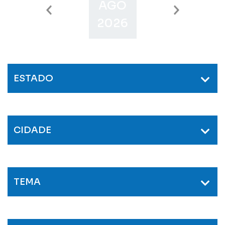
AGO
SET
O
2026
2026
2
ESTADO
CIDADE
TEMA