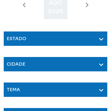
AGO
SET
O
2026
2026
2
ESTADO
CIDADE
TEMA