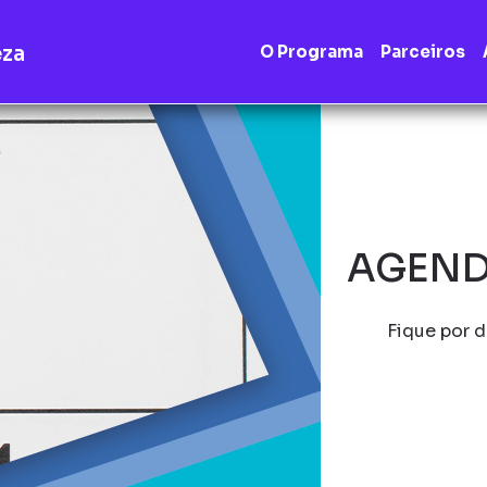
eza
O Programa
Parceiros
AGEND
Fique por d