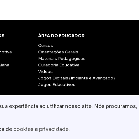
OS
ÁREA DO EDUCADOR
Cursos
Motiva
Orientações Gerais
Materiais Pedagógicos
Alana
Curadoria Educativa
Vídeos
Jogos Digitais (Iniciante e Avançado)
Jogos Educativos
a experiência ao utilizar nosso site. Nós procuramos, 
© Copyright 2026 - Grupo CCR
-
Todos os direito
Fale conosco:
equipe.pedagogica@motiva.
ica de
cookies
e
privacidade
.
Termos e Condições de Uso
Política de Privacidade
P