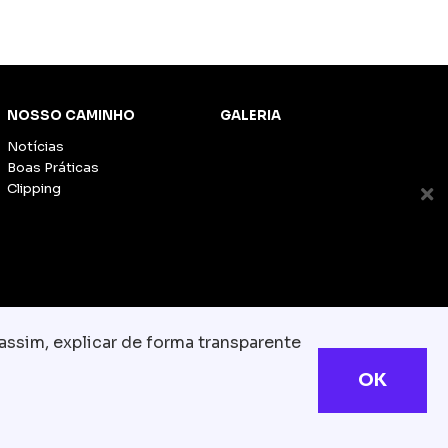
NOSSO CAMINHO
GALERIA
Notícias
Boas Práticas
Clipping
assim, explicar de forma transparente
OK
s reservados
com.br
olítica de Cookies
TESLA