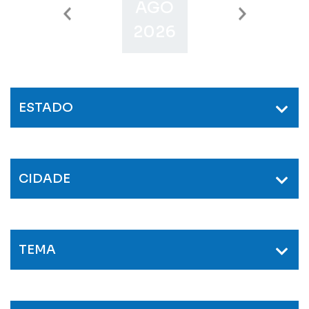
AGO
SET
O
2026
2026
2
ESTADO
CIDADE
TEMA