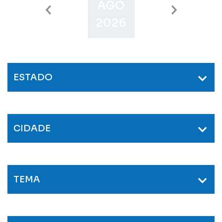
AGO
SET
O
2026
2026
2
ESTADO
CIDADE
TEMA