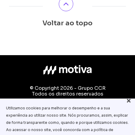
Voltar ao topo
© Copyright 2026 - Grupo CCR
Todos os direitos reservados
Fale conosco:
Utilizamos cookies para melhorar o desempenho e a sua
equipe.pedagogica@motiva.com.br
experiência ao utilizar nosso site. Nós procuramos, assim, explicar
Termos e Condições de Uso
de forma transparente como, quando e porque utilizamos cookies.
Ao acessar o nosso site, você concorda com a política de
Política de Privacidade