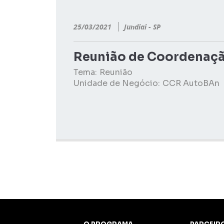
25/03/2021
Jundiai - SP
Reunião de Coordenaçã
Tema:
Reunião
Unidade de Negócio:
CCR AutoBAn