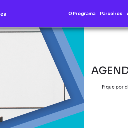
eza
O Programa
Parceiros
AGEND
Fique por d