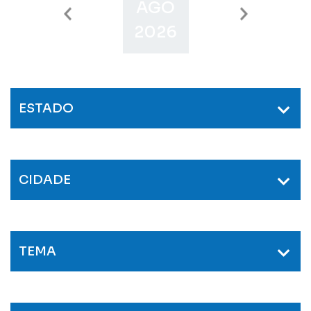
AGO
SET
O
2026
2026
2
ESTADO
CIDADE
TEMA