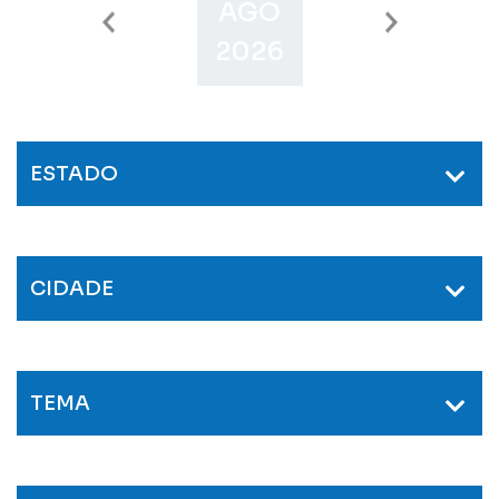
AGO
SET
O
2026
2026
2
ESTADO
CIDADE
TEMA