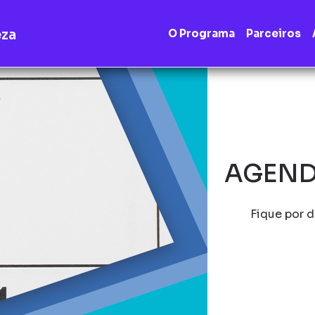
eza
O Programa
Parceiros
AGEND
Fique por d