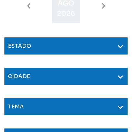
AGO
SET
O
2026
2026
2
ESTADO
CIDADE
TEMA