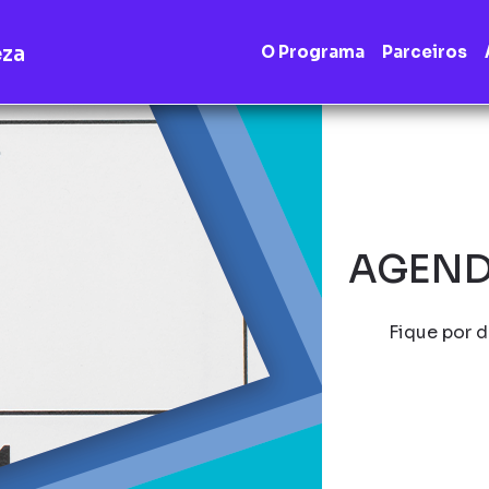
eza
O Programa
Parceiros
AGEND
Fique por d