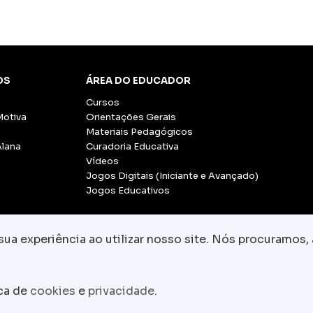
OS
ÁREA DO EDUCADOR
Cursos
Motiva
Orientações Gerais
Materiais Pedagógicos
Alana
Curadoria Educativa
Vídeos
Jogos Digitais (Iniciante e Avançado)
Jogos Educativos
a experiência ao utilizar nosso site. Nós procuramos, 
© Copyright 2026 - Grupo CCR
-
Todos os direito
Fale conosco:
equipe.pedagogica@motiva.
ica de
cookies
e
privacidade
.
Termos e Condições de Uso
Política de Privacidade
P