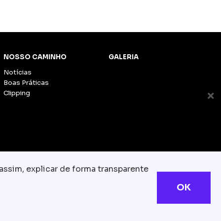
NOSSO CAMINHO
GALERIA
Notícias
Boas Práticas
Clipping
assim, explicar de forma transparente
OK
s reservados
com.br
olítica de Cookies
TESLA