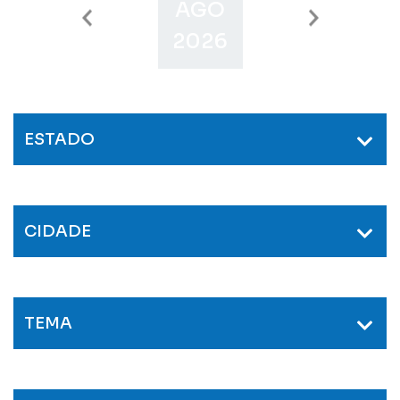
AGO
SET
O
2026
2026
2
ESTADO
CIDADE
TEMA