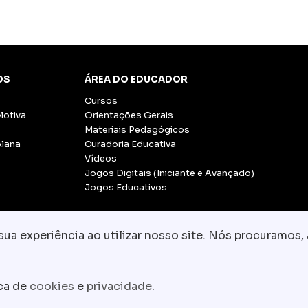
OS
ÁREA DO EDUCADOR
Cursos
Motiva
Orientações Gerais
Materiais Pedagógicos
Alana
Curadoria Educativa
Vídeos
Jogos Digitais (Iniciante e Avançado)
Jogos Educativos
a experiência ao utilizar nosso site. Nós procuramos, 
© Copyright 2026 - Grupo CCR
-
Todos os direito
Fale conosco:
equipe.pedagogica@motiva.
ica de
cookies
e
privacidade
.
Termos e Condições de Uso
Política de Privacidade
P