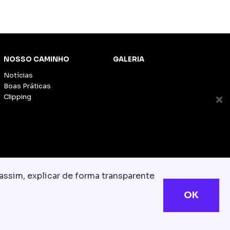
NOSSO CAMINHO
GALERIA
Notícias
Boas Práticas
Clipping
assim, explicar de forma transparente
OK
s reservados
com.br
olítica de Cookies
TESLA