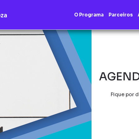
eza
O Programa
Parceiros
AGEND
Fique por d