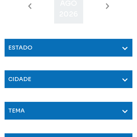
AGO
SET
O
2026
2026
2
ESTADO
CIDADE
TEMA