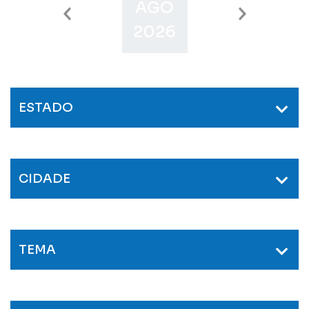
AGO
SET
O
2026
2026
2
ESTADO
CIDADE
TEMA