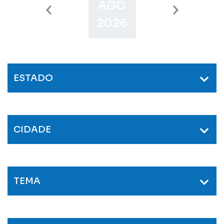
AGO
SET
O
2026
2026
2
ESTADO
CIDADE
TEMA