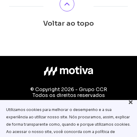
Voltar ao topo
© Copyright 2026 - Grupo CCR
Todos os direitos reservados
Fale conosco:
Utilizamos cookies para melhorar o desempenho e a sua
equipe.pedagogica@motiva.com.br
experiência ao utilizar nosso site. Nós procuramos, assim, explicar
Termos e Condições de Uso
de forma transparente como, quando e porque utilizamos cookies.
Ao acessar o nosso site, você concorda com a política de
Política de Privacidade