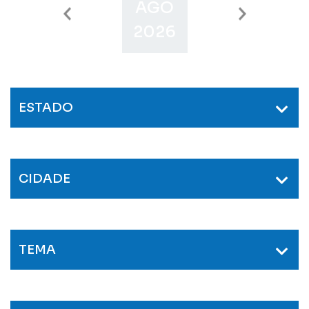
AGO
SET
O
2026
2026
2
ESTADO
CIDADE
TEMA