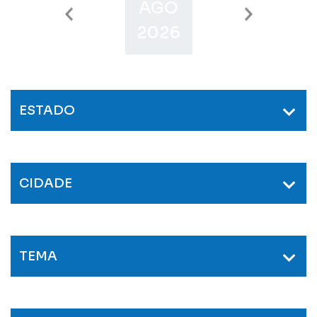
AGO
SET
O
2026
2026
2
ESTADO
CIDADE
TEMA