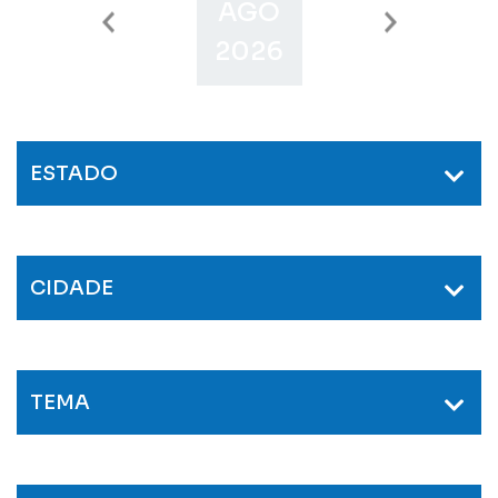
AGO
SET
O
2026
2026
2
ESTADO
CIDADE
TEMA