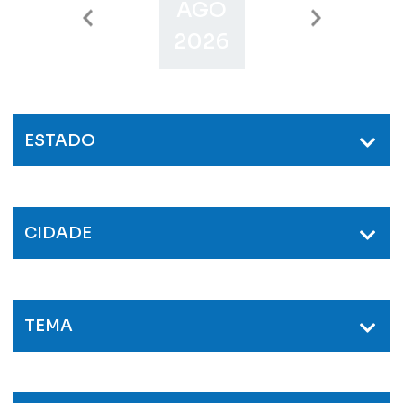
AGO
SET
O
2026
2026
2
ESTADO
CIDADE
TEMA