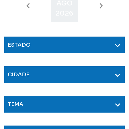
AGO
SET
O
2026
2026
2
ESTADO
CIDADE
TEMA