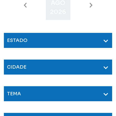
AGO
SET
O
2026
2026
2
ESTADO
CIDADE
TEMA