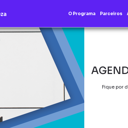
eza
O Programa
Parceiros
AGEND
Fique por d