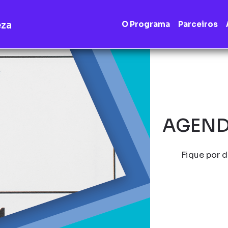
eza
O Programa
Parceiros
AGEND
Fique por d