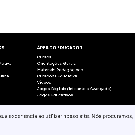
OS
ÁREA DO EDUCADOR
Cursos
Motiva
Orientações Gerais
Materiais Pedagógicos
Alana
Curadoria Educativa
Vídeos
Jogos Digitais (Iniciante e Avançado)
Jogos Educativos
a experiência ao utilizar nosso site. Nós procuramos, 
© Copyright 2026 - Grupo CCR
-
Todos os direito
Fale conosco:
equipe.pedagogica@motiva.