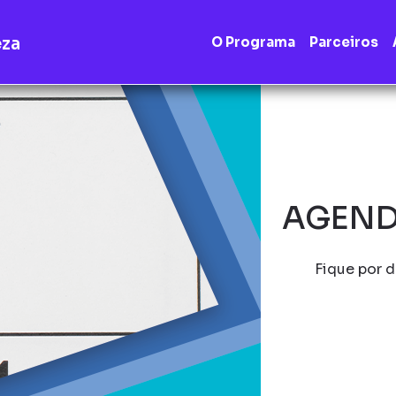
eza
O Programa
Parceiros
AGEND
Fique por d