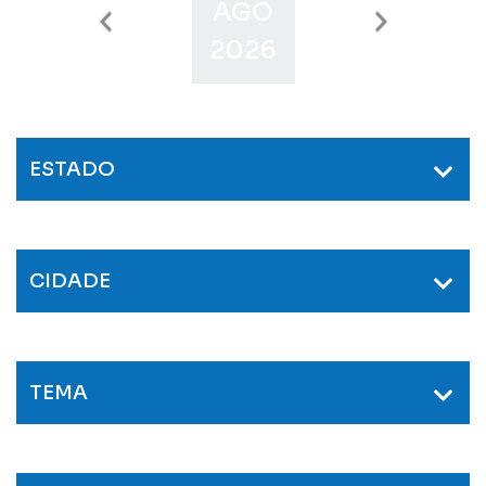
AGO
SET
O
2026
2026
2
ESTADO
CIDADE
TEMA