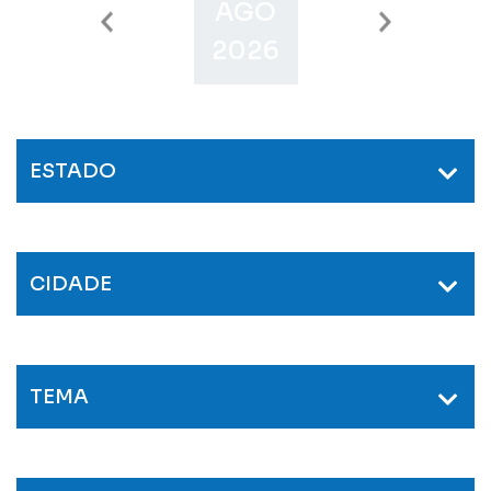
AGO
SET
O
2026
2026
2
ESTADO
CIDADE
TEMA