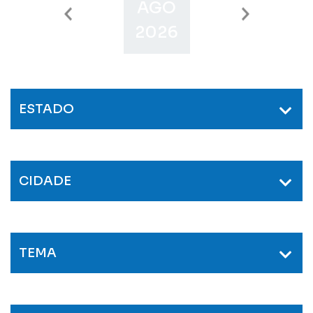
AGO
SET
O
2026
2026
2
ESTADO
CIDADE
TEMA