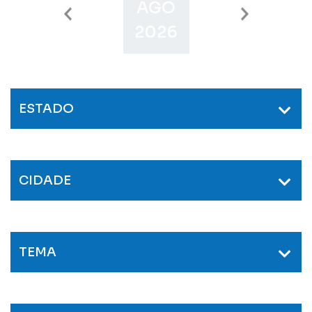
AGO
SET
O
2026
2026
2
ESTADO
CIDADE
TEMA