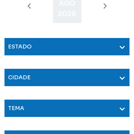
AGO
SET
O
2026
2026
2
ESTADO
CIDADE
TEMA