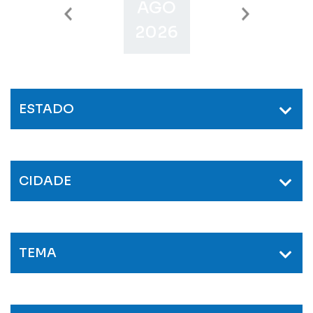
AGO
SET
O
2026
2026
2
ESTADO
CIDADE
TEMA