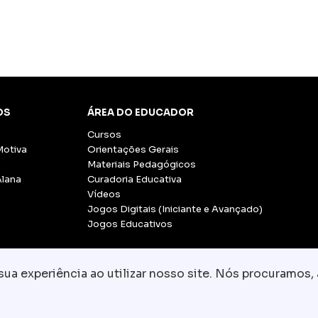
OS
ÁREA DO EDUCADOR
Cursos
Motiva
Orientações Gerais
Materiais Pedagógicos
Alana
Curadoria Educativa
Vídeos
Jogos Digitais (Iniciante e Avançado)
Jogos Educativos
a experiência ao utilizar nosso site. Nós procuramos, 
© Copyright 2026 - Grupo CCR
-
Todos os direito
Fale conosco:
equipe.pedagogica@motiva.