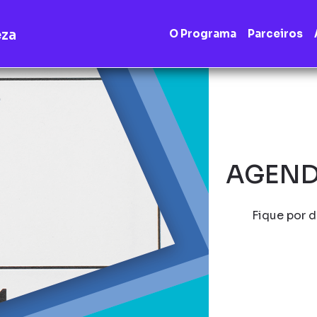
eza
O Programa
Parceiros
AGEND
Fique por d