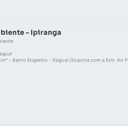
biente - Ipiranga
biente
taguaí
nº - Bairro Engenho - Itaguaí (Esquina com a Estr. Ari P