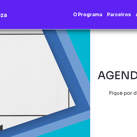
eza
O Programa
Parceiros
AGEND
Fique por d