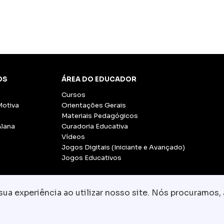
OS
ÁREA DO EDUCADOR
Cursos
Motiva
Orientações Gerais
Materiais Pedagógicos
Alana
Curadoria Educativa
Vídeos
Jogos Digitais (Iniciante e Avançado)
Jogos Educativos
a experiência ao utilizar nosso site. Nós procuramos, 
© Copyright 2026 - Grupo CCR
-
Todos os direito
Fale conosco:
equipe.pedagogica@motiva.