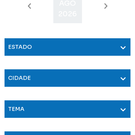
AGO
SET
O
2026
2026
2
ESTADO
CIDADE
TEMA