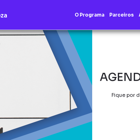
eza
O Programa
Parceiros
AGEND
Fique por d