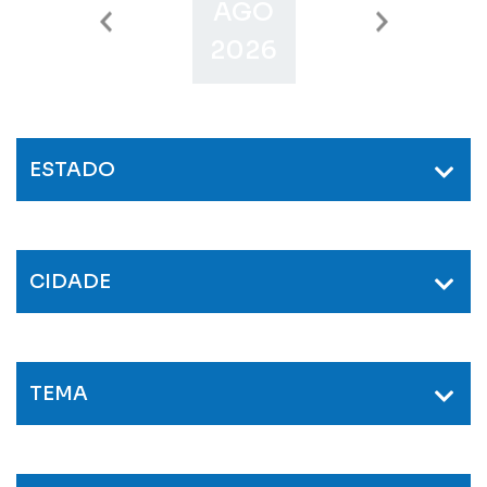
AGO
SET
O
2026
2026
2
ESTADO
CIDADE
TEMA