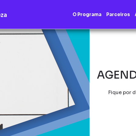
eza
O Programa
Parceiros
AGEND
Fique por d